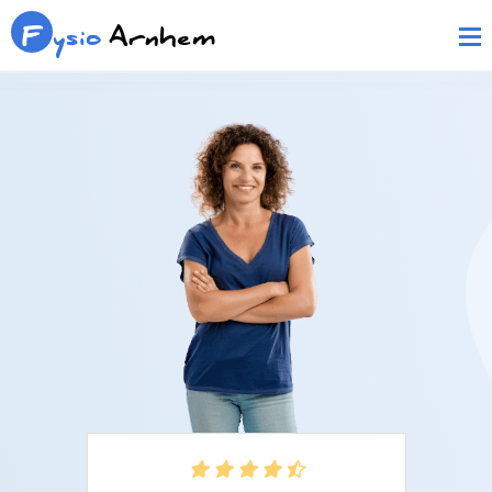
F
ysio
Arnhem