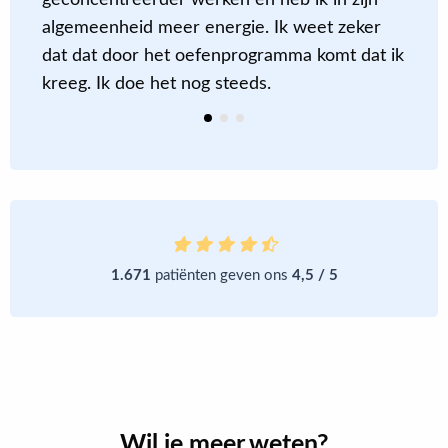
geconcentreerder werken en heb ik in zijn
o
algemeenheid meer energie. Ik weet zeker
dat dat door het oefenprogramma komt dat ik
kreeg. Ik doe het nog steeds.
1.671
patiënten geven ons
4,5 / 5
Wil je meer weten?